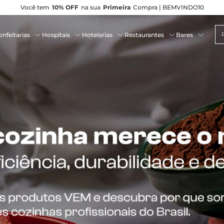
Você tem
10% OFF
na sua
Primeira
Compra | BEMVINDO10
Pe
nfeitarias
Hospitais
Hotelarias
Restaurantes
Bares