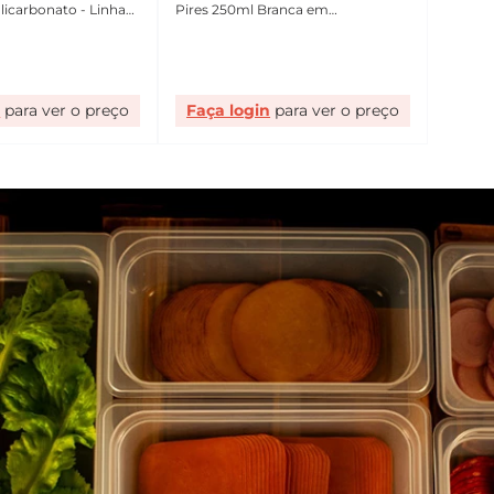
licarbonato - Linha
Pires 250ml Branca em
Cook VEM
Policarbonato Linha Profissional
Cook VEM
n
Faça login