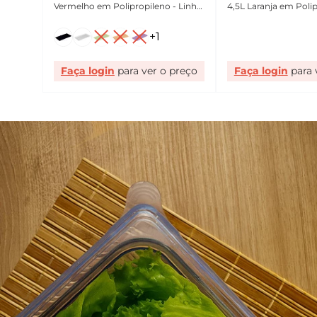
Vermelho em Polipropileno - Linha
4,5L Laranja em Poli
Tropical VEM
Linha Tropical VEM
+
1
Faça login
Faça login