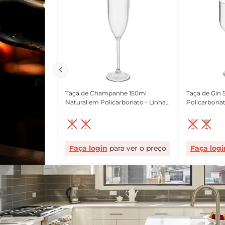
Taça de Champanhe 150ml
Taça de Gin 
Natural em Policarbonato - Linha
Policarbonat
Salut VEM
Faça login
Faça logi