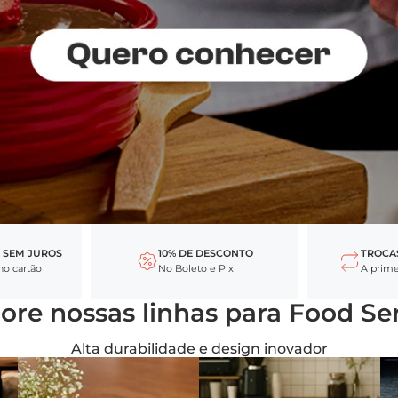
 SEM JUROS
10% DE DESCONTO
TROCA
no cartão
No Boleto e Pix
A primei
ore nossas linhas para Food Se
Alta durabilidade e design inovador