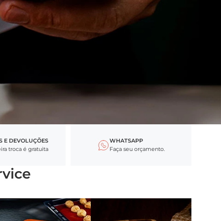
S E DEVOLUÇÕES
WHATSAPP
ra troca é gratuita
Faça seu orçamento.
rvice