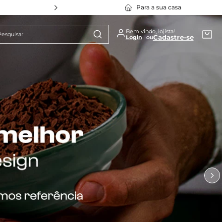
Para a sua casa
squisar
Bem vindo, lojista!
Cadastre-se
1
º
Policarbonato
2
º
Travessa Stillo
3
º
Cuba Gn
4
º
Bowl
5
º
Silicone
6
º
Prato
7
º
Tapete