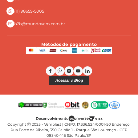
Perguntas Frequentes
(11) 98659-5005
b2b@mundovem.com.br
Métodos de pagamento
Acessar o
Blog
Copyright Ⓒ 2025 - Vemplast | CNPJ: 17.336.524/0001-50 Endereço:
Rua Forte da Ribeira, 350 Galpão 1 - Parque São Lourenço - CEP
08340-145 São Paulo/SP