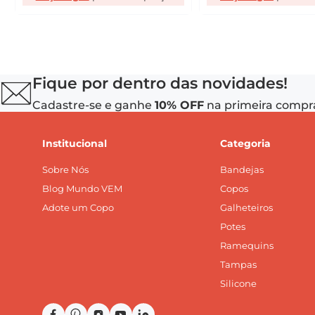
Fique por dentro das novidades!
Cadastre-se e ganhe
10% OFF
na primeira compr
Institucional
Categoria
Sobre Nós
Bandejas
Blog Mundo VEM
Copos
Adote um Copo
Galheteiros
Potes
Ramequins
Tampas
Silicone