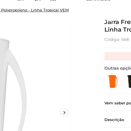
 Polipropileno - Linha Tropical VEM
Pe
nfeitarias
Hospitais
Hotelarias
Restaurantes
Bares
Jarra Fr
Linha Tr
:
568
Vem saber p
Descrição