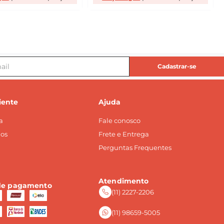
Cadastrar-se
iente
Ajuda
a
Fale conosco
os
Frete e Entrega
Perguntas Frequentes
Atendimento
de pagamento
(11) 2227-2206
(11) 98659-5005