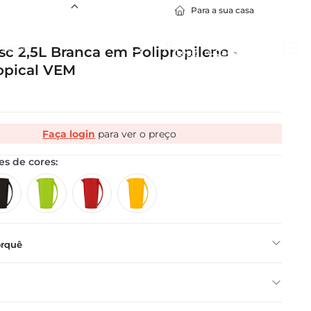
Para a sua casa
squisar
Bem vindo, lojista!
esc 2,5L Branca em Polipropileno -
Cadastre-se
opical VEM
1
º
Policarbonato
Faça login
2
º
Travessa Stillo
3
º
Cuba Gn
4
º
Bowl
5
º
Silicone
6
º
Prato
7
º
Tapete
orquê