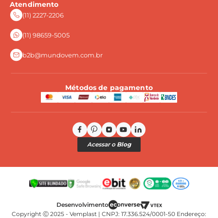
Atendimento
Frete e Entrega
(11) 2227-2206
Perguntas Frequentes
(11) 98659-5005
b2b@mundovem.com.br
Métodos de pagamento
Acessar o
Blog
Copyright Ⓒ 2025 - Vemplast | CNPJ: 17.336.524/0001-50 Endereço: