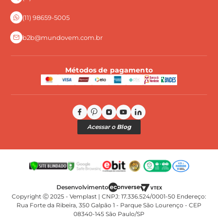
Perguntas Frequentes
(11) 98659-5005
b2b@mundovem.com.br
Métodos de pagamento
Acessar o
Blog
Copyright Ⓒ 2025 - Vemplast | CNPJ: 17.336.524/0001-50 Endereço:
Rua Forte da Ribeira, 350 Galpão 1 - Parque São Lourenço - CEP
08340-145 São Paulo/SP