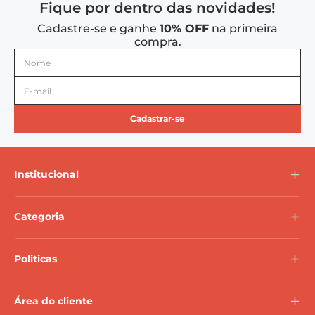
Fique por dentro das novidades!
Cadastre-se e ganhe
10% OFF
na primeira
compra.
Cadastrar-se
Institucional
Sobre Nós
Categoria
Blog Mundo VEM
Adote um Copo
Bandejas
Politicas
Copos
Galheteiros
Privacidade
Área do cliente
Potes
Frete e Entrega