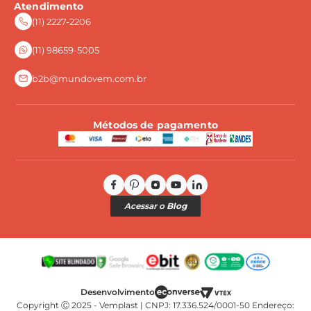
Atendimento
Frete e Entrega
(11) 2227-2206
Perguntas Frequentes
(11) 98659-5005
b2b@mundovem.com.br
Métodos de pagamento
Acessar o
Blog
Copyright Ⓒ 2025 - Vemplast | CNPJ: 17.336.524/0001-50 Endereço: