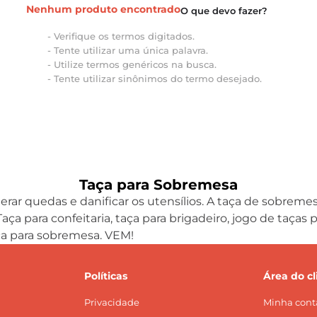
Nenhum produto encontrado
Verifique os termos digitados.
Tente utilizar uma única palavra.
Utilize termos genéricos na busca.
Tente utilizar sinônimos do termo desejado.
Taça para Sobremesa
rar quedas e danificar os utensílios. A taça de sobreme
ça para confeitaria, taça para brigadeiro, jogo de taça
aça para sobremesa. VEM!
Políticas
Área do cl
Privacidade
Minha cont