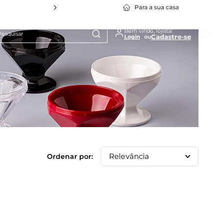
Para a sua casa
squisar
Bem vindo, lojista!
Cadastre-se
1
º
Policarbonato
2
º
Travessa Stillo
3
º
Cuba Gn
4
º
Bowl
5
º
Silicone
6
º
Prato
7
º
Tapete
Relevância