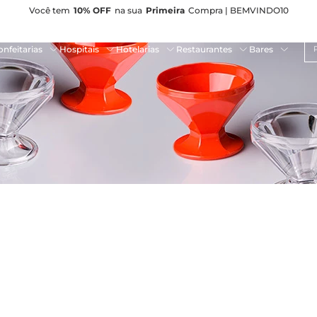
Você tem
10% OFF
na sua
Primeira
Compra | BEMVINDO10
Pe
nfeitarias
Hospitais
Hotelarias
Restaurantes
Bares