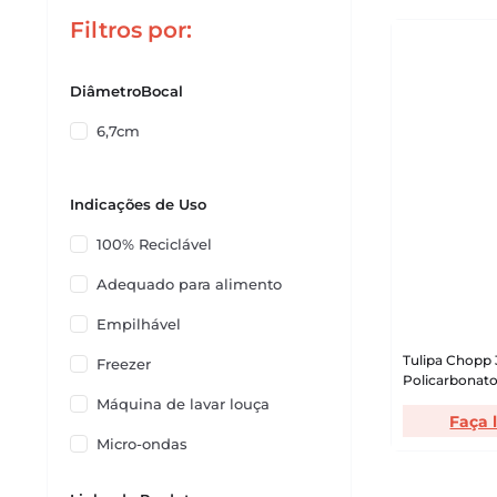
Filtros
DiâmetroBocal
6,7cm
Indicações de Uso
100% Reciclável
Adequado para alimento
Empilhável
Tulipa Chopp
Freezer
Policarbonato
Máquina de lavar louça
Faça 
Micro-ondas
Não contamina os alimentos