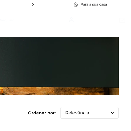
Para a sua casa
squisar
Bem vindo, lojista!
Cadastre-se
1
º
Policarbonato
2
º
Travessa Stillo
3
º
Cuba Gn
4
º
Bowl
5
º
Silicone
6
º
Prato
7
º
Tapete
Relevância