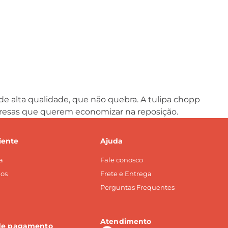
de alta qualidade, que não quebra. A tulipa chopp
empresas que querem economizar na reposição.
iente
Ajuda
a
Fale conosco
os
Frete e Entrega
Perguntas Frequentes
Atendimento
de pagamento