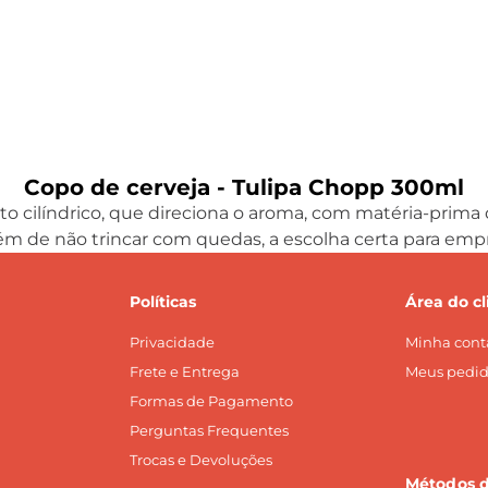
Copo de cerveja - Tulipa Chopp 300ml
o cilíndrico, que direciona o aroma, com matéria-prima 
, além de não trincar com quedas, a escolha certa para 
Políticas
Área do cl
Privacidade
Minha cont
Frete e Entrega
Meus pedid
Formas de Pagamento
Perguntas Frequentes
Trocas e Devoluções
Métodos 