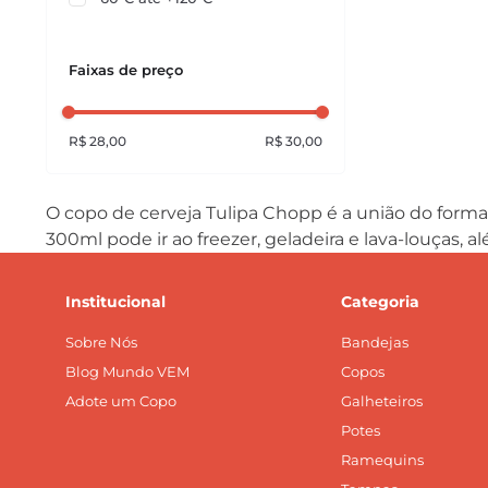
Faixas de preço
R$ 28,00
R$ 30,00
O copo de cerveja Tulipa Chopp é a união do format
300ml pode ir ao freezer, geladeira e lava-louças
Institucional
Categoria
Sobre Nós
Bandejas
Blog Mundo VEM
Copos
Adote um Copo
Galheteiros
Potes
Ramequins