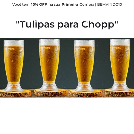
Você tem
10% OFF
na sua
Primeira
Compra | BEMVINDO10
Pe
Tulipas para Chopp
nfeitarias
Hospitais
Hotelarias
Restaurantes
Bares