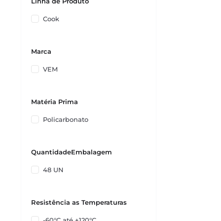
Linha de Produto
Cook
Marca
VEM
Matéria Prima
Policarbonato
QuantidadeEmbalagem
48 UN
Resistência as Temperaturas
-60°C até +120°C