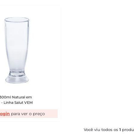
 300ml Natural em
 - Linha Salut VEM
login
Você viu todos os
1
produ