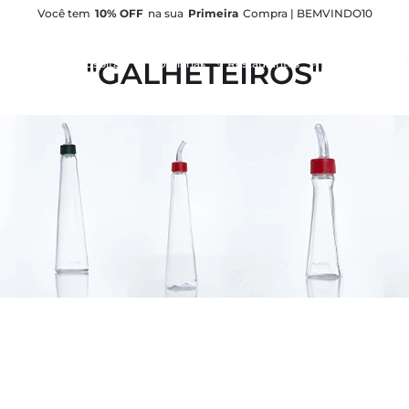
Você tem
10% OFF
na sua
Primeira
Compra | BEMVINDO10
Pe
GALHETEIROS
nfeitarias
Hospitais
Hotelarias
Restaurantes
Bares