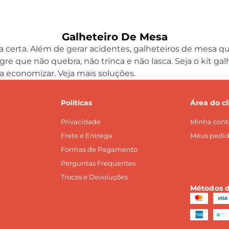
Galheteiro De Mesa
na certa. Além de gerar acidentes, galheteiros de mesa
agre que não quebra, não trinca e não lasca. Seja o kit ga
a economizar. Veja mais soluções.
Políticas
Área do cl
Privacidade
Minha cont
Frete e Entrega
Meus pedid
Formas de Pagamento
Perguntas Frequentes
Trocas e Devoluções
Métodos 