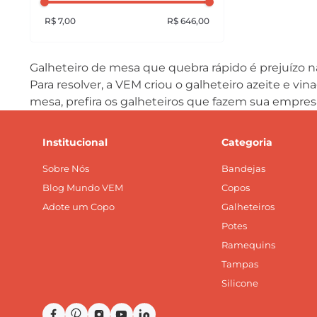
R$ 7,00
R$ 646,00
Galheteiro de mesa que quebra rápido é prejuízo 
Para resolver, a VEM criou o galheteiro azeite e vin
mesa, prefira os galheteiros que fazem sua empres
Institucional
Categoria
Sobre Nós
Bandejas
Blog Mundo VEM
Copos
Adote um Copo
Galheteiros
Potes
Ramequins
Tampas
Silicone