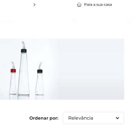
Para a sua casa
squisar
Bem vindo, lojista!
Cadastre-se
1
º
Policarbonato
2
º
Travessa Stillo
3
º
Cuba Gn
4
º
Bowl
5
º
Silicone
6
º
Prato
7
º
Tapete
Relevância