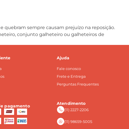
 que quebram sempre causam prejuízo na reposição.
lheteiro, conjunto galheteiro ou galheteiros de
iente
Ajuda
a
Fale conosco
os
Frete e Entrega
Perguntas Frequentes
Atendimento
de pagamento
(11) 2227-2206
(11) 98659-5005