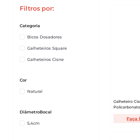
Filtros
Categoria
Bicos Dosadores
Galheteiros Square
Galheteiros Cisne
Cor
Natural
Galheteiro Ci
Policarbonato
DiâmetroBocal
Vemplast
Faça 
5,4cm