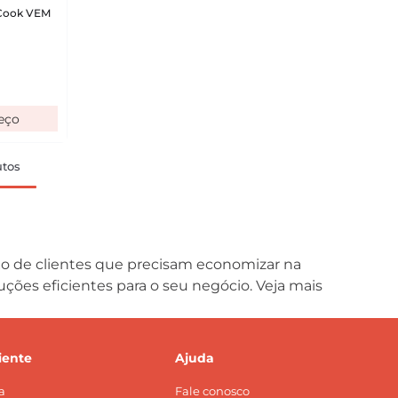
l Cook VEM
tos
xo de clientes que precisam economizar na
uções eficientes para o seu negócio. Veja mais
iente
Ajuda
a
Fale conosco