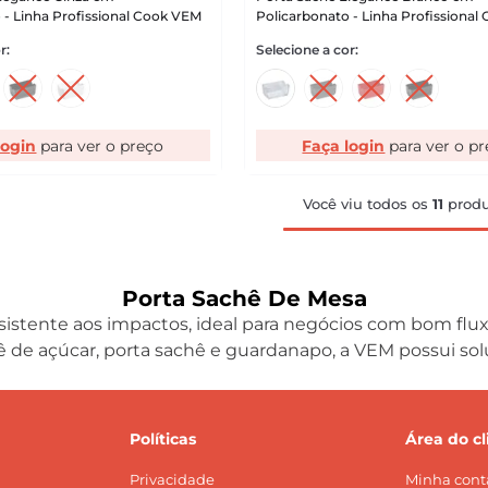
 - Linha Profissional Cook VEM
Policarbonato - Linha Profissiona
login
Faça login
Você viu todos os
11
produ
Porta Sachê De Mesa
sistente aos impactos, ideal para negócios com bom flu
hê de açúcar, porta sachê e guardanapo, a VEM possui sol
Políticas
Área do cl
Privacidade
Minha cont