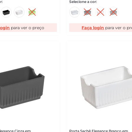
login
Faça login
Elegance Cinza em
Porta Sachê Elegance Branco em