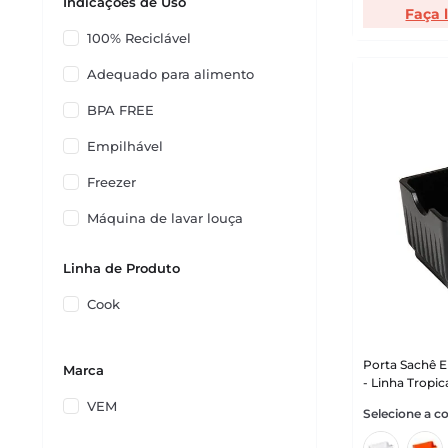
Indicações de Uso
Faça 
Vermelha
100% Reciclável
Adequado para alimento
BPA FREE
Empilhável
Freezer
Máquina de lavar louça
Micro-ondas
Linha de Produto
Não contamina os alimentos
Cook
Porta Sachê E
Marca
- Linha Tropi
VEM