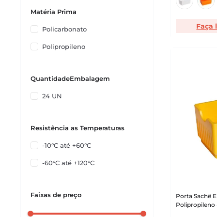
Matéria Prima
Faça 
Policarbonato
Polipropileno
QuantidadeEmbalagem
24 UN
Resistência as Temperaturas
-10°C até +60°C
-60°C até +120°C
Faixas de preço
Porta Sachê 
Polipropileno