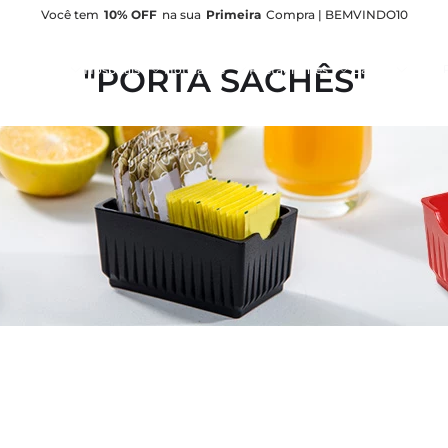
Você tem
10% OFF
na sua
Primeira
Compra | BEMVINDO10
Pe
PORTA SACHÊS
nfeitarias
Hospitais
Hotelarias
Restaurantes
Bares