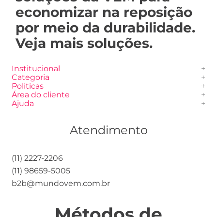
economizar na reposição
por meio da durabilidade.
Veja mais soluções.
Institucional
+
Categoria
+
Sobre Nós
Politicas
+
Bandejas
Blog Mundo VEM
Área do cliente
+
Privacidade
Copos
Ajuda
+
Adote um Copo
Minha Conta
Frete e Entrega
Galheteiros
Fale conosco
Meus Pedidos
Formas de Pagamento
Potes
Frete e Entrega
Atendimento
Perguntas Frequentes
Ramequins
Perguntas Frequentes
Trocas e Devoluções
Tampas
(11) 2227-2206
Silicone
(11) 98659-5005
b2b@mundovem.com.br
Métodos de